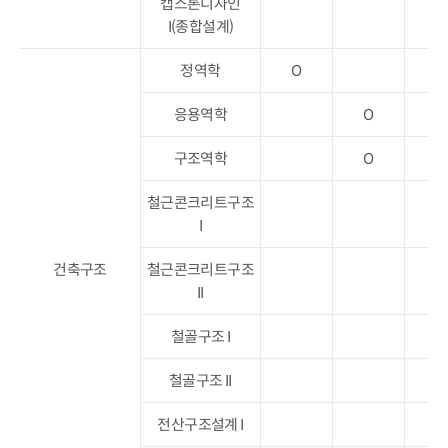
캡스톤디자인
I(종합설계)
정역학
O
응용역학
O
구조역학
O
철근콘크리트구조
O
I
건축구조
철근콘크리트구조
O
II
철골구조 I
O
철골구조 II
O
전산구조설계 I