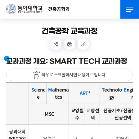
건축공학과
건축공학 교육과정
교과과정 개요: SMART TECH 교과과정
좌우로 스크롤하시면 내용이 보입니다.
S
cienc
M
athema
T
echnolo
E
ngine
ART
*
e
tics
gy
ng
교양필
교양선
전공기초 / 전공필수
MSC
수
택
전공선택
공과대학
(KEC201
24(24)
6
6
72(54)