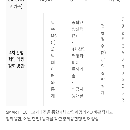
5 기준)
전
필
공학교
전
공
수
양선택
공
선
MS
(3)
필
택
C(
-
수
(3)
3) -
4차산업
4차 산업
(3)
Ad
빅
혁명과
혁명 역량
창
ve
데
미래
강화 방안
의
nt
이
특허기
공
ur
터
술
학
e
와
-
설
De
통
인공지
계
sin
계
능개론
g
SMART TECH 교과과정을 통한 4차 산업혁명의 4C(비판적사고,
창의융합, 소통, 협업) 능력을 갖춘 창의융합형 인재 양성