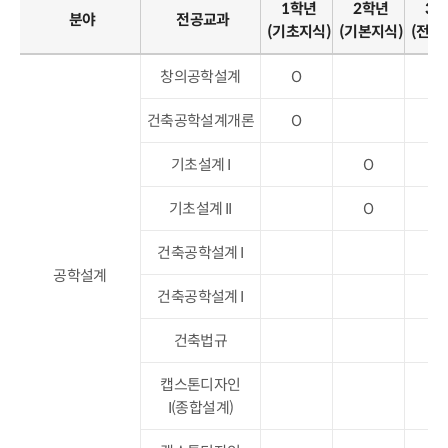
1학년
2학년
3
분야
전공교과
(기초지식)
(기본지식)
(전공
창의공학설계
O
건축공학설계개론
O
기초설계 I
O
기초설계 II
O
건축공학설계 I
O
공학설계
건축공학설계 I
O
건축법규
O
캡스톤디자인
I(종합설계)