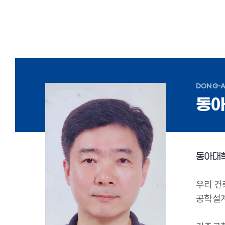
DONG-A
동
동아대학
우리 건
공학설계