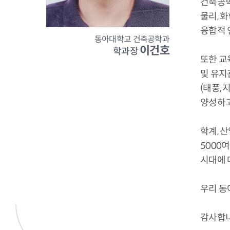
건축공학
물리, 
융합적 
동아대학교 건축공학과
이건호
학과장
또한 교
및 유지
(태풍,
양성하고
학계, 
5000
시대에 
우리 동
감사합니